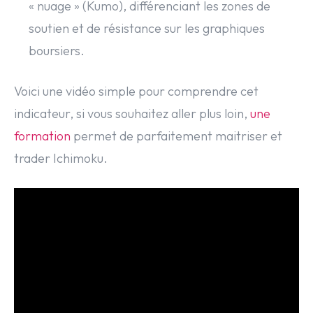
« nuage » (Kumo), différenciant les zones de
soutien et de résistance sur les graphiques
boursiers.
Voici une vidéo simple pour comprendre cet
indicateur, si vous souhaitez aller plus loin,
une
formation
permet de parfaitement maitriser et
trader Ichimoku.