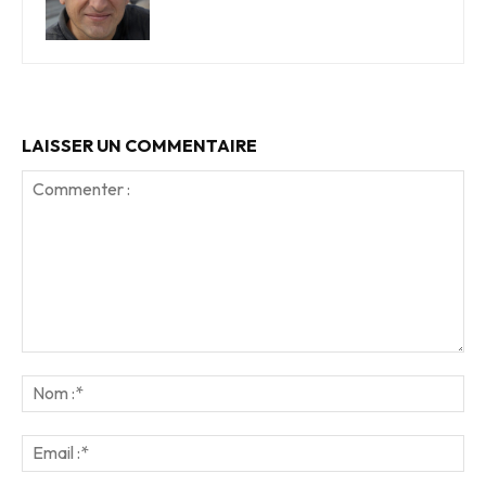
LAISSER UN COMMENTAIRE
Commenter
:
No
:*
Ema
:*